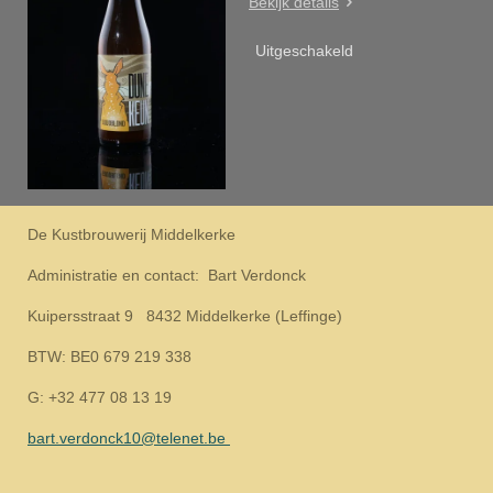
Bekijk details
Uitgeschakeld
De Kustbrouwerij Middelkerke
Administratie en contact: Bart Verdonck
Kuipersstraat 9 8432 Middelkerke (Leffinge)
BTW: BE0 679 219 338
G: +32 477 08 13 19
bart.verdonck10@telenet.be