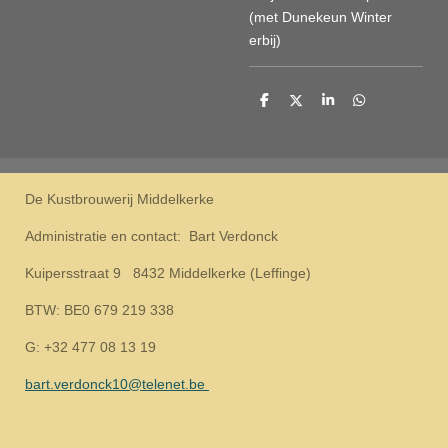
(met Dunekeun Winter
erbij)
D
D
S
D
e
e
h
e
l
e
a
l
e
l
r
e
n
e
n
De Kustbrouwerij Middelkerke
Administratie en contact: Bart Verdonck
Kuipersstraat 9 8432 Middelkerke (Leffinge)
BTW: BE0 679 219 338
G: +32 477 08 13 19
bart.verdonck10@telenet.be