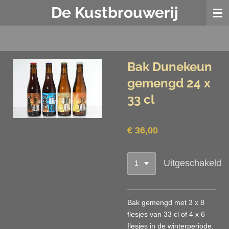
De Kustbrouwerij
Ga
direct
naar
de
hoofdinhoud
Bak Dunekeun
gemengd 24 x
33 cl
€ 36,00
Uitgeschakeld
Bak gemengd met 3 x 8
flesjes van 33 cl of 4 x 6
flesjes in de winterperiode.