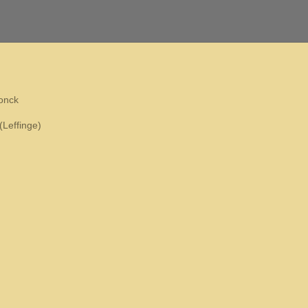
donck
(Leffinge)