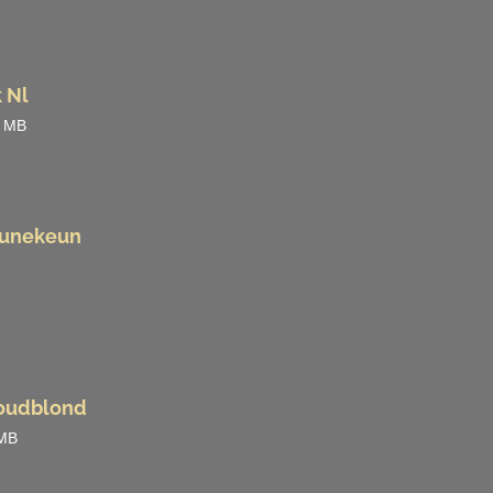
 Nl
7 MB
Dunekeun
oudblond
 MB