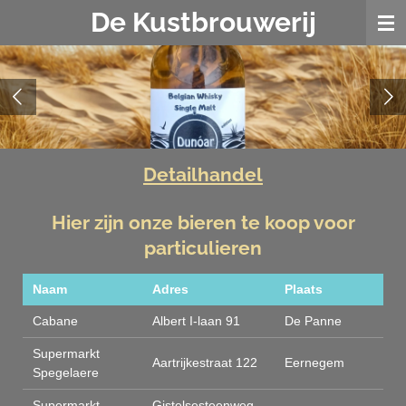
De Kustbrouwerij
Ga
direct
naar
de
hoofdinhoud
Detailhandel
Hier zijn onze bieren te koop voor
particulieren
Naam
Adres
Plaats
Cabane
Albert I-laan 91
De Panne
Supermarkt
Aartrijkestraat 122
Eernegem
Spegelaere
Supermarkt
Gistelsesteenweg