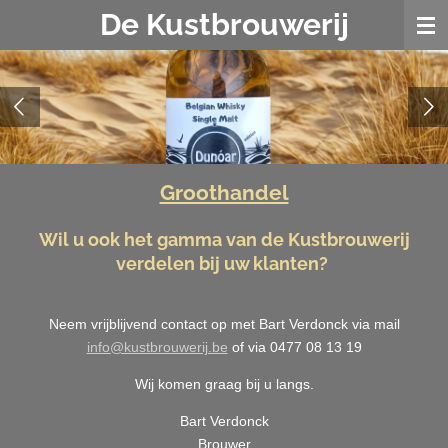
De Kustbrouwerij
Ga
direct
naar
de
hoofdinhoud
Groothandel
Wil u ook het gamma van de Kustbrouwerij
verdelen bij uw klanten?
Neem vrijblijvend contact op met Bart Verdonck via mail
info@kustbrouwerij.be
of via 0477 08 13 19
Wij komen graag bij u langs.
Bart Verdonck
Brouwer