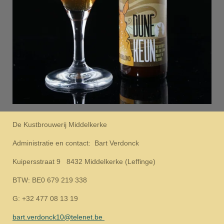
De Kustbrouwerij Middelkerke
Administratie en contact: Bart Verdonck
Kuipersstraat 9 8432 Middelkerke (Leffinge)
BTW: BE0 679 219 338
G: +32 477 08 13 19
bart.verdonck10@telenet.be